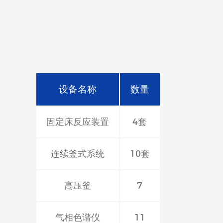
集团先后在常州、上海两地
发，工艺优化，项目转化，
设备名称
数量
固定床反应装置
4套
连续釜式系统
10套
高压釜
7
气相色谱仪
11