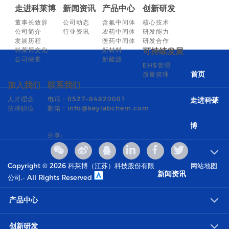
走进科莱博
新闻资讯
产品中心
创新研发
董事长致辞
公司动态
含氟中间体
核心技术
公司简介
行业资讯
农药中间体
研发能力
发展历程
医药中间体
研发合作
科莱博文化
新材料
可持续发展
公司荣誉
新能源
EHS管理
质量管理
首页
加入我们
联系我们
人才理念
电话：0527-84820001
走进科莱
招聘职位
邮箱：info@keylabchem.com
博
分享:
Copyright ©
2026 科莱博（江苏）科技股份有限
网站地图
新闻资讯
公司.- All Rights Reserved
产品中心
创新研发