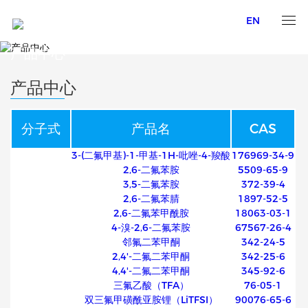
EN
PRODUCT CENTER
产品中心
产品中心
分子式
产品名
CAS
3-(二氟甲基)-1-甲基-1H-吡唑-4-羧酸
176969-34-9
2,6-二氟苯胺
5509-65-9
3,5-二氟苯胺
372-39-4
2,6-二氟苯腈
1897-52-5
2,6-二氟苯甲酰胺
18063-03-1
4-溴-2,6-二氟苯胺
67567-26-4
邻氟二苯甲酮
342-24-5
2,4'-二氟二苯甲酮
342-25-6
4,4'-二氟二苯甲酮
345-92-6
三氟乙酸（TFA）
76-05-1
双三氟甲磺酰亚胺锂（LiTFSI）
90076-65-6