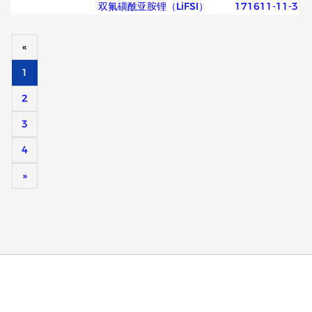
双氟磺酰亚胺锂（LiFSI）
171611-11-3
«
1
2
3
4
»