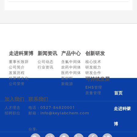
走进科莱博
新闻资讯
产品中心
创新研发
董事长致辞
公司动态
含氟中间体
核心技术
公司简介
行业资讯
农药中间体
研发能力
发展历程
医药中间体
研发合作
科莱博文化
新材料
可持续发展
公司荣誉
新能源
EHS管理
质量管理
首页
加入我们
联系我们
人才理念
电话：0527-84820001
走进科莱
招聘职位
邮箱：info@keylabchem.com
博
分享: