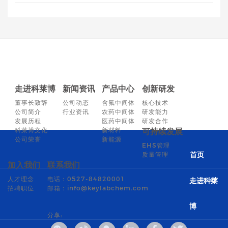
走进科莱博
新闻资讯
产品中心
创新研发
董事长致辞
公司动态
含氟中间体
核心技术
公司简介
行业资讯
农药中间体
研发能力
发展历程
医药中间体
研发合作
科莱博文化
新材料
可持续发展
公司荣誉
新能源
EHS管理
质量管理
首页
加入我们
联系我们
人才理念
电话：0527-84820001
走进科莱
招聘职位
邮箱：info@keylabchem.com
博
分享: