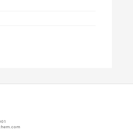
001
chem.com