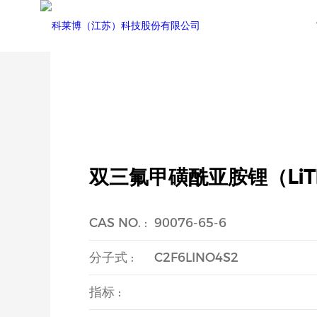
新能源
双三氟甲磺酰亚胺锂（LiTF
CAS NO. :
90076-65-6
分子式 :
C2F6LINO4S2
指标 :